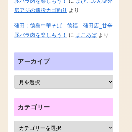
豚バラ肉を楽しもう！
に
まぴこふん＠外
房アジの遠投カゴ釣り
より
蒲田：徳島中華そば 徳福 蒲田店‗甘辛
豚バラ肉を楽しもう！
に
まこあぱ
より
アーカイブ
カテゴリー