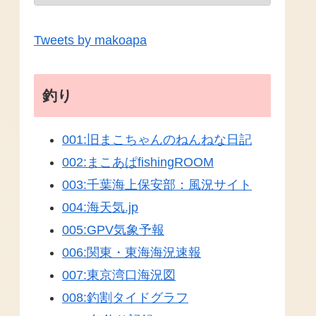
Tweets by makoapa
釣り
001:旧まこちゃんのねんねな日記
002:まこあぱfishingROOM
003:千葉海上保安部：風況サイト
004:海天気.jp
005:GPV気象予報
006:関東・東海海況速報
007:東京湾口海況図
008:釣割タイドグラフ