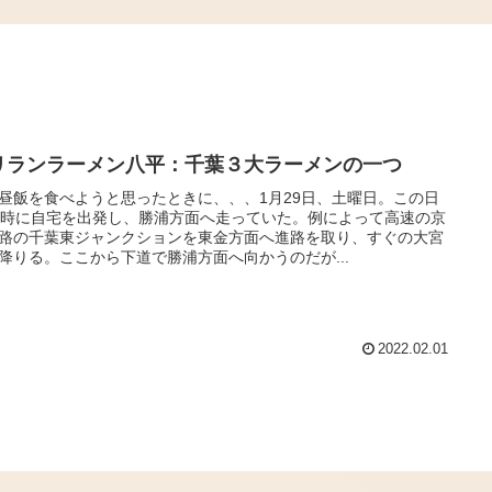
リランラーメン八平：千葉３大ラーメンの一つ
昼飯を食べようと思ったときに、、、1月29日、土曜日。この日
3時に自宅を出発し、勝浦方面へ走っていた。例によって高速の京
路の千葉東ジャンクションを東金方面へ進路を取り、すぐの大宮
で降りる。ここから下道で勝浦方面へ向かうのだが...
2022.02.01