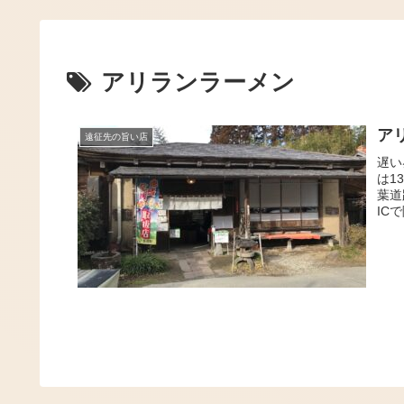
アリランラーメン
ア
遠征先の旨い店
遅い
は1
葉道
IC