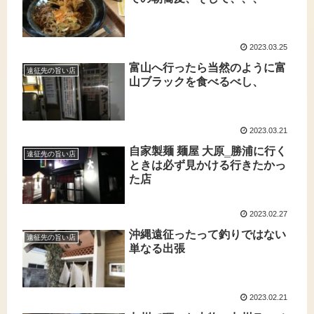
2023.03.25
富山へ行ったら当然のように富
遠征先の旨い店
山ブラックを食べるべし、
2023.03.21
自家製麺 麺屋 大原‗勝浦に行く
遠征先の旨い店
ときは必ず見かける行きたかっ
た店
2023.02.27
沖縄遠征ったって釣りではない
遠征先の旨い店
単なる出張
2023.02.21