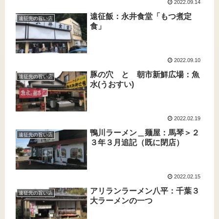
2022.09.14
遠征飯：永井食堂「もつ煮定
遠征先の旨い店
食」
2022.09.10
豚の穴 と 朝市新鮮広場：魚
遠征先の旨い店
水(うおすい)
2022.02.19
鴨川ラーメン＿麺屋：馬琴＞２
遠征先の旨い店
３年３月追記（既に閉店）
2022.02.15
アリランラーメン八平：千葉３
遠征先の旨い店
大ラーメンの一つ