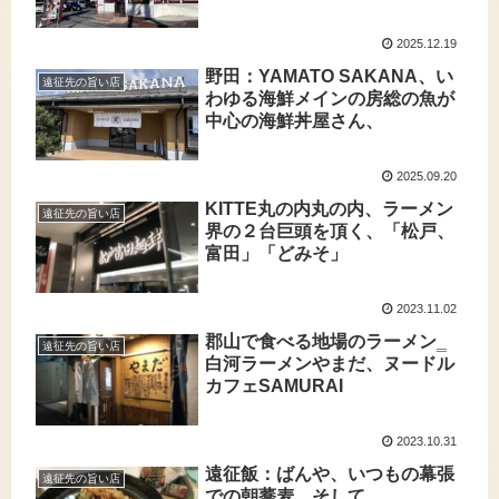
2025.12.19
野田：YAMATO SAKANA、い
遠征先の旨い店
わゆる海鮮メインの房総の魚が
中心の海鮮丼屋さん、
2025.09.20
KITTE丸の内丸の内、ラーメン
遠征先の旨い店
界の２台巨頭を頂く、「松戸、
富田」「どみそ」
2023.11.02
郡山で食べる地場のラーメン‗
遠征先の旨い店
白河ラーメンやまだ、ヌードル
カフェSAMURAI
2023.10.31
遠征飯：ばんや、いつもの幕張
遠征先の旨い店
での朝蕎麦、そして、、、