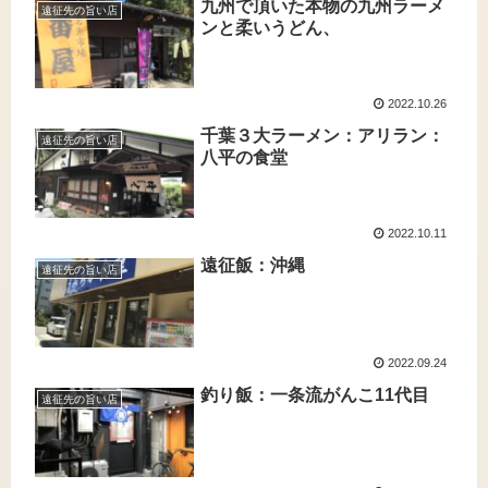
九州で頂いた本物の九州ラーメ
遠征先の旨い店
ンと柔いうどん、
2022.10.26
千葉３大ラーメン：アリラン：
遠征先の旨い店
八平の食堂
2022.10.11
遠征飯：沖縄
遠征先の旨い店
2022.09.24
釣り飯：一条流がんこ11代目
遠征先の旨い店