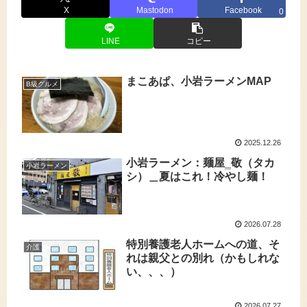
X
Mastodon
Facebook
0
LINE
コピー
まこあぱ、小岩ラーメンMAP
B級グルメ
2025.12.26
小岩ラーメン：麺屋‗敬（タカ
小岩ラーメン
シ）＿夏はこれ！冷やし麺！
2026.07.28
特別養護老人ホームへの道、そ
介護
れは親父との別れ（かもしれな
い、、、）
2026.07.27