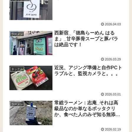
2026.04.03
西新宿_「徳島らーめん はる
ラーメン
ま」_甘辛豚骨スープと豚バラ
は絶品です！
2026.03.29
近況、アジング準備と自作PCト
タックル
ラブルと、監視カメラと。。。
2026.03.01
常総ラーメン：志庵_それは高
ラーメン
級品なのか単なるボッタクリ
か、食べた人のみぞ知る無添加
ラーメン
2026.02.19