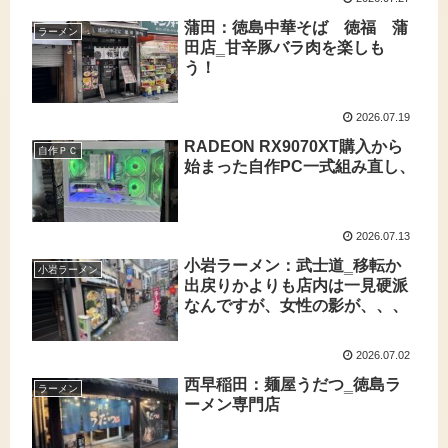
蒲田：徳島中華そば 徳福 蒲
ラーメン
田店‗甘辛豚バラ肉を楽しも
う！
2026.07.19
RADEON RX9070XT購入から
自作ＰＣ
始まった自作PC一式組み直し、
2026.07.13
小岩ラーメン：武士道‗移転か
小岩ラーメン
出戻りかよりも店内は一見硬派
なんですが、女性の影が、、、
2026.07.02
西早稲田：麺屋うだつ‗徳島ラ
ラーメン
ーメン専門店