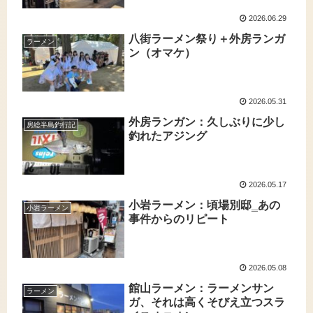
2026.06.29
八街ラーメン祭り＋外房ランガ
ラーメン
ン（オマケ）
2026.05.31
外房ランガン：久しぶりに少し
房総半島釣行記
釣れたアジング
2026.05.17
小岩ラーメン：頃場別邸‗あの
小岩ラーメン
事件からのリピート
2026.05.08
館山ラーメン：ラーメンサン
ラーメン
ガ、それは高くそびえ立つスラ