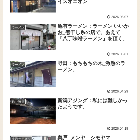
イスオニオン
2026.05.07
亀有ラーメン：ラーメン いいか
ラーメン
お‗煮干し系の店で、あえて
「八丁味噌ラーメン」を頂く、
2026.05.01
野田：もちもちの木_激熱のラ
ラーメン
ーメン、
2026.04.29
新潟アジング：私には難しかっ
釣り遠征
たようです、
2026.04.19
奥戸_メンヤ シモヤマ
小岩ラーメン