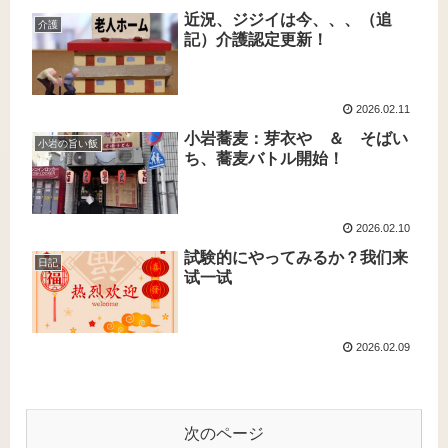
近況、ジジイは今、、、（追
介護
記）介護認定更新！
2026.02.11
小岩蕎麦：芽衣や ＆ そばい
小岩の旨い飯
ち、蕎麦バトル開始！
2026.02.10
試験的にやってみるか？我们来
日記
试一试
2026.02.09
次のページ