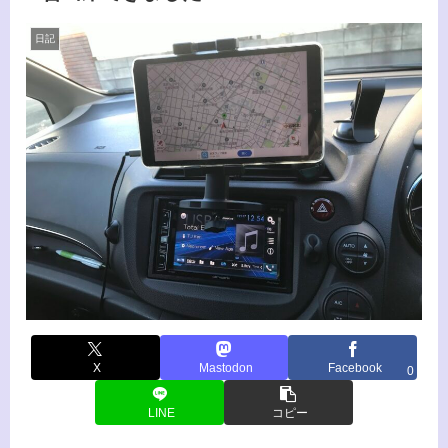
日記
X
Mastodon
Facebook
0
LINE
コピー