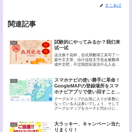
まこあぱ
関連記事
試験的にやってみるか？我们来
日記
试一试
这次换个花样，尝试用翻译工具写了一
篇中文文章。估计这段文字也会被翻译
成中文吧，不过我想应该没什么人会去
读它吧。「物は試し」で中国語で書い
ています（翻訳機能使用）私は中国語
は全然理解できませんが、ここまでヤ
スマホナビの使い勝手に革命！
日記
レるということで。
GoogleMAPの登録場所をスマ
ホナビアプリで使い回すことが
できる。「ナビアプリ
グーグルマップのお気に入りが多数に
GoogleMAP連携」
なっている人は多いでしょう、そして
グーグルマップをカーナビ代わりに使
っている人も多いことでしょう。でも
ね、グーグルマップのカーナビは使い
勝手が悪いんですよ。そんな時、他の
大ラッキー、キャンペーン当た
日記
カーナビアプリでグーグルマップのお
りまくり！
気に入りが使えたら。。。