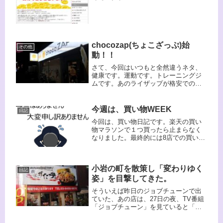
chocozap(ちょこざっぷ)始
その他
動！！
さて、今回はいつもと全然違うネタ、
健康です。運動です。トレーニングジ
ムです。あのライザップが格安でのト
レーニングジムを展開しています。チ
ョコザップ、ちょこっとライザップっ
て感じなのでしょうね。ここのシステ
今週は、買い物WEEK
日記
ムが意外な位、自分の好み、スタイル
今回は、買い物日記です。楽天の買い
に合致しています。まぁ申し込んじゃ
物マラソンで１つ買ったら止まらなく
ったし、少しやってみますか。。。
なりました。最終的には8店での買い物
結果でけっこうポイントが付きました
が、デカい金額の買い物はしていない
ので得られたポイントもたかがしれて
小岩の町を散策し「変わりゆく
います。まぁそういうこともあるでし
日記
ょう。
姿」を目撃してきた。
そういえば昨日のジョブチューンで出
ていた、あの店は、27日の夜、TV番組
「ジョブチューン」を見ていると「オ
リジン弁当」が、有名料理人の洗礼を
受けていた。この番組をだいたい毎週