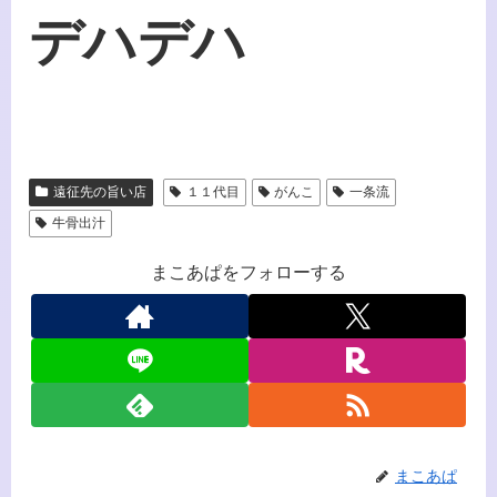
デハデハ
遠征先の旨い店
１１代目
がんこ
一条流
牛骨出汁
まこあぱをフォローする
まこあぱ