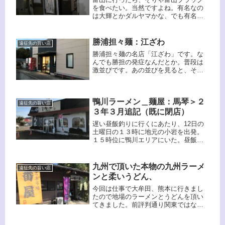
を食べたい。当然ですよね。有名なの
は大輝とかダルヤマかな、でも有名処
は深夜帯には営業していないんです。
前回行った富山ブラックの店は今回は
日曜ということもあり休み。ま、調べ
勝浦担々麺：江ざわ
遠征先の旨い店
ました。かなり調べて、この店に行く
勝浦担々麺の名店「江ざわ」です。な
ことにしました。
んでも勝担の発症なんだとか。普段は
激並びです。あの並びを見ると、そこ
までして食べるか？と思うので、いつ
も並びだけ見てスルーしてきたのです
が、時間帯を選べば食べることが出来
鴨川ラーメン＿麺屋：馬琴＞２
る、そう思いました。よくやく食べら
遠征先の旨い店
れた「江ざわ」、頂きます！
３年３月追記（既に閉店）
遅い昼飯釣りに行くにあたり、12日の
土曜日の１３時に地元の小岩を出発。
１５時位に鴨川エリアにいた。昼飯は
食べていない。そうなると当然のよう
に地域の旨い飯を食べたくなる。最近
はそれも楽しみなのだ。で、今回は鴨
九州で頂いた本物の九州ラーメ
遠征先の旨い店
川_麺屋：馬琴に行くことにした。釣...
ンと柔いうどん、
今回は仕事で大牟田、熊本に行きまし
たので地場のラーメンとうどんを頂い
てきました。前評判通り関東ではなか
なか味わえない九州独特の食の楽しみ
を体験することができました。日本も