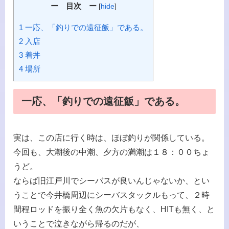
ー 目次 ー
[
hide
]
1 一応、「釣りでの遠征飯」である。
2 入店
3 着丼
4 場所
一応、「釣りでの遠征飯」である。
実は、この店に行く時は、ほぼ釣りが関係している。
今回も、大潮後の中潮、夕方の満潮は１８：００ちょ
うど。
ならば旧江戸川でシーバスが良いんじゃないか、とい
うことで今井橋周辺にシーバスタックルもって、２時
間程ロッドを振り全く魚の欠片もなく、HITも無く、と
いうことで泣きながら帰るのだが、