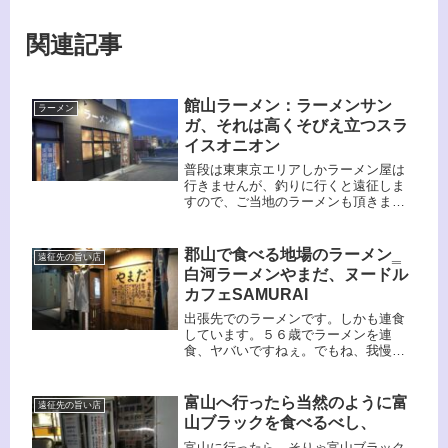
関連記事
館山ラーメン：ラーメンサン
ラーメン
ガ、それは高くそびえ立つスラ
イスオニオン
普段は東東京エリアしかラーメン屋は
行きませんが、釣りに行くと遠征しま
すので、ご当地のラーメンも頂きま
す。中には素晴らしく旨いラーメンも
あります。なるべく味がわかっている
チェーン店系ではなく、地元営業のラ
郡山で食べる地場のラーメン‗
遠征先の旨い店
ーメン屋に入るようにしていますが、
白河ラーメンやまだ、ヌードル
今回のラーメン屋は大当たりでし
カフェSAMURAI
た！！
出張先でのラーメンです。しかも連食
しています。５６歳でラーメンを連
食、ヤバいですねぇ。でもね、我慢が
できなかったんです。旨いんだもん。
今回頂いたラーメンは１軒目は白河ラ
ーメン、２軒目は、よくわからない。
富山へ行ったら当然のように富
遠征先の旨い店
でもね、どちらも旨かったんですよ。
山ブラックを食べるべし、
出張とはいえ、行った先々でラーメン
が食べられる。幸せですねぇ。
富山に行ったら、そりゃ富山ブラック