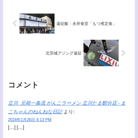
狭いようで広いんですね。
遠征飯：永井食堂「もつ煮定食」
北茨城アジング遠征
コメント
立川_元祖一条流 がんこラーメン 立川たま館分店 - ま
こちゃんのねんねな日記
より:
2024年1月26日 4:13 PM
[…] […]