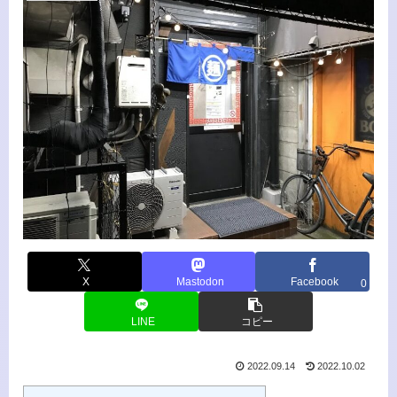
X
Mastodon
Facebook
0
LINE
コピー
2022.09.14
2022.10.02