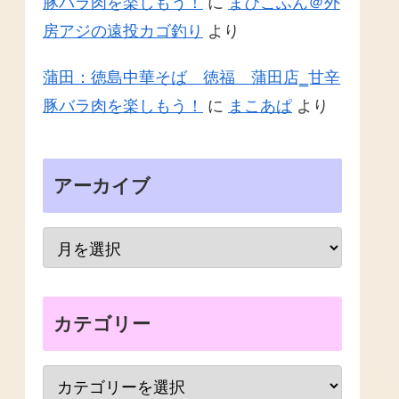
豚バラ肉を楽しもう！
に
まぴこふん＠外
房アジの遠投カゴ釣り
より
蒲田：徳島中華そば 徳福 蒲田店‗甘辛
豚バラ肉を楽しもう！
に
まこあぱ
より
アーカイブ
カテゴリー