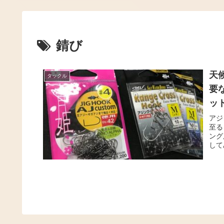
錆び
天
タックル
要
ッ
アジ
至る
ング
して
構え