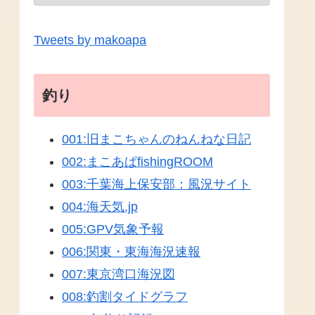
Tweets by makoapa
釣り
001:旧まこちゃんのねんねな日記
002:まこあぱfishingROOM
003:千葉海上保安部：風況サイト
004:海天気.jp
005:GPV気象予報
006:関東・東海海況速報
007:東京湾口海況図
008:釣割タイドグラフ