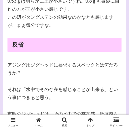
0.53ｇは明らかに玉が小さいですね。0.8ｇも微妙に自
作の方が玉が小さい感じです。
この辺がタングステンの効果なのかなとも感じます
が、まぁ気分ですな。
反省
アジング用ジグヘッドに要求するスペックとは何だろ
うか？
それは「水中でその存在を感じることが出来る」とい
う事につきると思う。
市販のジグヘッドは、その水中での存在感、抵抗感を
最大限発揮するように設計されているため、アジス
メニュー
ホーム
検索
トップ
サイドバー