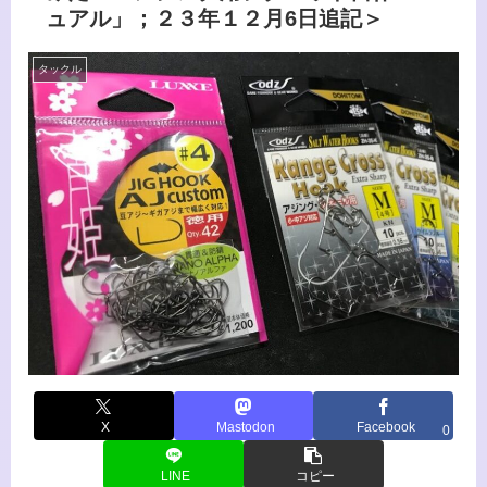
ュアル」；２３年１２月6日追記＞
タックル
X
Mastodon
Facebook
0
LINE
コピー