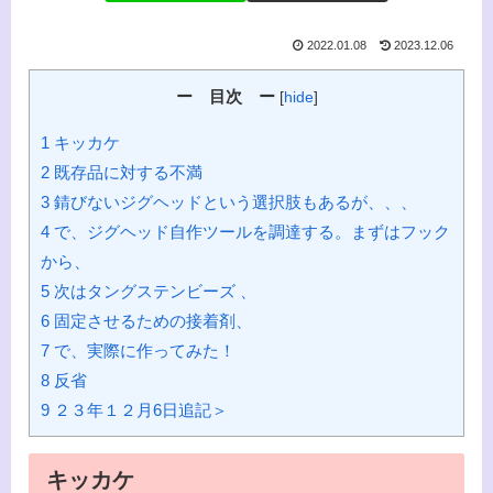
2022.01.08
2023.12.06
ー 目次 ー
[
hide
]
1 キッカケ
2 既存品に対する不満
3 錆びないジグヘッドという選択肢もあるが、、、
4 で、ジグヘッド自作ツールを調達する。まずはフック
から、
5 次はタングステンビーズ 、
6 固定させるための接着剤、
7 で、実際に作ってみた！
8 反省
9 ２３年１２月6日追記＞
キッカケ