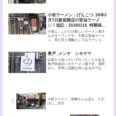
は絶品ですよ。最近はこういうスープ
は珍しいんじゃないかな。実に旨かっ
たです。入ったのは初めてでしたが、
小岩ラーメン：げんこつ_26年2
早くもまた行きたいですね。多分、リ
小岩ラーメン
ピートするでしょう。
月7日新規開店の背油ラーメ
ン！追記：20260216_特製味噌
ラーメン
小岩に、ふたたび新しいラーメン屋さ
んがオープンです、今度は背油ラーメ
ン。見た目と感触としてはラーショの
ラーメンに近いけどスープは全然別
物。背油満載だけどスープ自体は、あ
っさりしています。今回はプレオープ
奥戸_メンヤ シモヤマ
小岩ラーメン
ンでしたが、正式オープンしました
以前から知っていて行ったことがある
ら、また行くよ！！
奥戸街道沿いのラーメン屋です。場所
がら、非常に辺鄙な所にあるのでなか
なか行くことができなかったのです
が、もう古株の仲間入りです。それだ
けお客さんも来ているのでしょうね。
味は間違いなく旨いです。
小岩ラーメン：長崎ちゃんぽん たか
はし＿北口