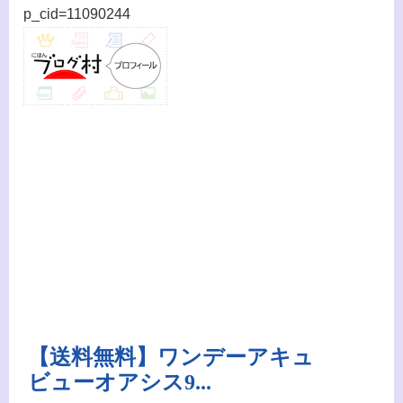
p_cid=11090244