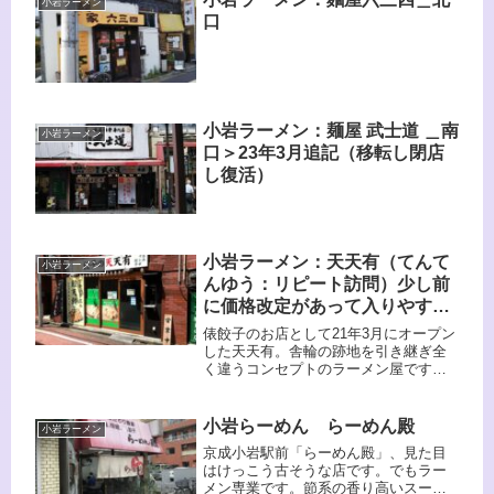
小岩ラーメン
口
小岩ラーメン：麺屋 武士道 ＿南
小岩ラーメン
口＞23年3月追記（移転し閉店
し復活）
小岩ラーメン：天天有（てんて
小岩ラーメン
んゆう：リピート訪問）少し前
に価格改定があって入りやすく
なったぞ！（すでに閉店）
俵餃子のお店として21年3月にオープン
した天天有。舎輪の跡地を引き継ぎ全
く違うコンセプトのラーメン屋です
が、はたして繁盛できるのか？興味
津々ですね。実際に食べてみればわか
ることですが、旨いですよ。以前は値
小岩らーめん らーめん殿
小岩ラーメン
段が高かったのですが、それも価格改
京成小岩駅前「らーめん殿」、見た目
定が一部であり、食べやすくなりまし
はけっこう古そうな店です。でもラー
たね。
メン専業です。節系の香り高いスープ