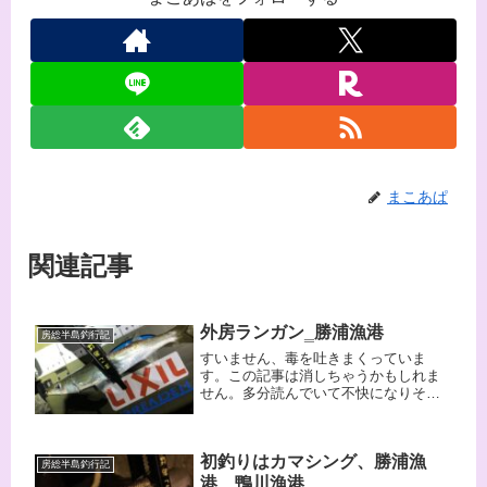
まこあぱ
関連記事
外房ランガン‗勝浦漁港
房総半島釣行記
すいません、毒を吐きまくっていま
す。この記事は消しちゃうかもしれま
せん。多分読んでいて不快になりそう
です。申し訳ありません。漁港の釣り
の時代は終わりを迎えました。次はサ
ーフか磯か、、、どちらも体力勝負な
初釣りはカマシング、勝浦漁
ので自分には無理があるなぁ。
房総半島釣行記
港、鴨川漁港