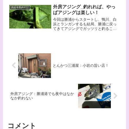
ドが使えるようになりました。これか
外房アジング_釣れれば、やっ
ら冬に向けてアジングが一番楽しい時
房総半島釣行記
期になってきます。是非皆さんもアジ
ぱアジングは楽しい！
ングに行きましょう！！！
今回は勝浦からスタートし、鴨川、白
浜とランガンするも結局、勝浦に戻っ
てきてアジングでガッツリと釣ること
が出来ました。最初の釣りと最後の釣
り、何が違うのか解りませんが、そう
いうところもアジングの面白さなので
しょう。リトリーブ中のグン！という
当たりは最高ですね。
とんかつ三浦屋：小岩の旨い店！
外房アジング：勝浦港でも夜中はなか
なか釣れない
コメント