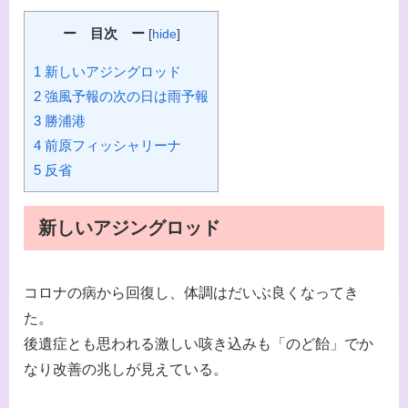
ー 目次 ー
[
hide
]
1 新しいアジングロッド
2 強風予報の次の日は雨予報
3 勝浦港
4 前原フィッシャリーナ
5 反省
新しいアジングロッド
コロナの病から回復し、体調はだいぶ良くなってき
た。
後遺症とも思われる激しい咳き込みも「のど飴」でか
なり改善の兆しが見えている。