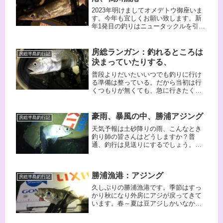
2023年明けましてオメデトウ御座いま
す。今年も宜しくお願い致します。新
年1発目の釣りはニュータックルを引っ
提げてアジングというよりはカマシン
グで一晩楽しませていただきました。
30cmを超えるカマスの引きは格別なも
房総ランガン：釣れるところは
房総半島釣行記
のがあります。そんなカマスがボコボ
決まっていたりする、
コ釣れるんですから楽しくてたまらん
ですよ。
普段よりだいたいいつでも釣りに行け
る準備は整っている。だから当初は行
くつもりが無くても、急に行きたくな
ったらいつでも出撃は可能な状態にし
てある。今回はそんな感じで急遽、房
総へ出撃してきました。で、カマスな
豪雨、暴風の中、勝浦アジング
房総半島釣行記
んですが、引きはイイ感じだし釣れれ
天気予報は土砂降りの雨、こんなとき
ば楽しいが、あまり食べなくなってい
釣り師の皆さんはどうしますか？普
るのでそんなに釣りたくない。どこ行
通、釣行は見送りにするでしょう。
ってもアジは全然釣れないし。。。そ
「否！！！」こういう時だからこそ行
りゃ干潮前後じゃどこも釣れないよな
くんです。雨の日は混む釣り場も空い
ぁ。。。
ていますよ。そんな誘惑にかられ暴
勝浦漁港：アジング
風、激雨の中、行ってきました勝浦ラ
房総半島釣行記
ンガン。沢山釣れましたよ、豆サイズ
久しぶりの勝浦漁港です。季節はすっ
ですが。。。。
かり秋になり外房にアジが戻ってきて
います。春～夏は豆アジしかいなかっ
たのがサイズも２０センチ位になって
レギュラーサイズのゲイブのジグヘッ