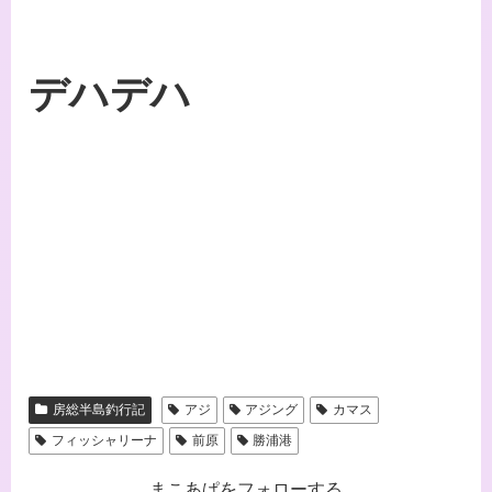
デハデハ
房総半島釣行記
アジ
アジング
カマス
フィッシャリーナ
前原
勝浦港
まこあぱをフォローする