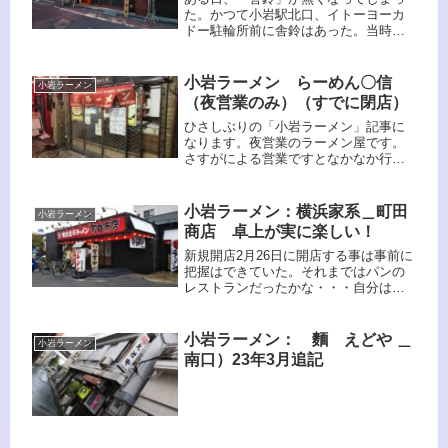
た。かつて小岩駅北口、イトーヨーカ
ドー駐輪所前に舎鈴はあった。当時、
小岩には無かった魚介と動物系Wスー
プのつけ麺専門店はかなり話題になっ
たものだ。小岩ラーメン：舎鈴 小岩北
小岩ラーメン らーめん〇信
小岩ラーメン
口店＿北口自分も何度も通ったもの
（夜営業のみ）（すでに閉店）
だ...
ひさしぶりの「小岩ラーメン」記事に
なります。夜営業のラーメン屋です。
さすがによる営業ですとなかなか行く
ことができません。でもチャンスがあ
れば行きますよ。夜営業はあと2軒あり
ますからね、そのうちどちらも行くと
小岩ラーメン：横浜家系＿町田
小岩ラーメン
思います。今回のお店はいわゆる〆の
商店 卓上が実に楽しい！
ラーメンがメインって感じのお店でし
た。ぜひ飲んだ後に行ってみてくださ
新規開店2月26日に開店する事は事前に
い。
把握はできていた。それまではパンの
レストランだったかな・・・自分は行
った事が無かった。場所もあまり良く
ない。千葉方面に行くには反対車線だ
し、千葉から来る人しか入れないよう
小岩ラーメン： 麵 えどや ＿
小岩ラーメン
な位置にあるし。。。なかなか難し...
南口）23年3月追記