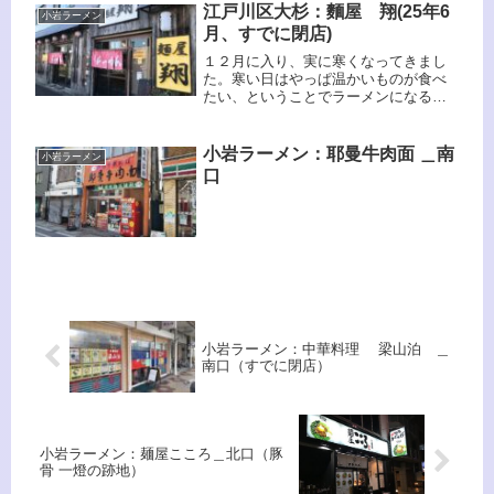
江戸川区大杉：麵屋 翔(25年6
小岩ラーメン
月、すでに閉店)
１２月に入り、実に寒くなってきまし
た。寒い日はやっぱ温かいものが食べ
たい、ということでラーメンになるん
ですね。最近は歯が痛んでかなり日々
悶絶していますが、なんとかラーメン
は食べられています。
小岩ラーメン：耶曼牛肉面 ＿南
小岩ラーメン
口
小岩ラーメン：中華料理 梁山泊 ＿
南口（すでに閉店）
小岩ラーメン：麺屋こころ＿北口（豚
骨 一燈の跡地）