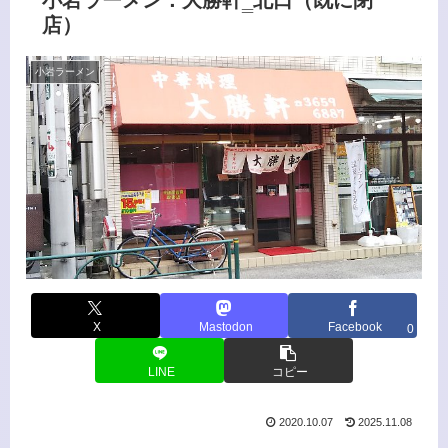
小岩ラーメン：大勝軒‗北口（既に閉
店）
小岩ラーメン
X
Mastodon
Facebook
0
LINE
コピー
2020.10.07
2025.11.08