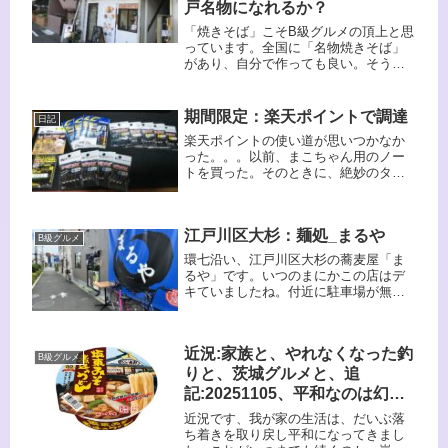
戸名物になれるか？
ましたが咳き込みは酷いままです。困
ったものだ。
「焼きそば」こそB級グルメの頂上と思
っています。全国に「名物焼きそば」
があり、自分で作っても良い。そうい
えばだいたい月に１回は自分で「焼き
そば」作って食べていますね。しかし
プロの「焼きそば」には敵いません。
期間限定：楽天ポイントで調達
日記
やっぱ旨いんです。
楽天ポイントの使い道が思いつかなか
った。。。以前、まこちゃん用のノー
トを買った。そのときに、絶妙のタイ
ミングで楽天で買えたのでポイントが
山盛り着いたんですわ。具体的には２
万円分以上のポイントがついたんです
江戸川区大杉：麺処_まるや
が半分は期間限定ポイント。1万円分
B級グルメ
位...
環七沿い、江戸川区大杉の蕎麦屋「ま
るや」です。いつのまにかこの店はデ
キていましたね。付近に駐車場が無い
ので車で行くのは苦労しそうです。立
ち食いかと思っていましたが、どうや
ら飲み屋の方が強いようです。ビール
近況:家族と、やれなくなった釣
にツマミで天ぷらと蕎麦、いいですね
B級グルメ
ぇ、車で来ていなければ。。。
りと、茨城グルメと、追
記:20251105、平和なのは幻想
だった、追記20251218、坂東太
近況です、我が家の生活は、だいぶ落
郎のカップ麺は極めて旨かっ
ち着きを取り戻し平和になってきまし