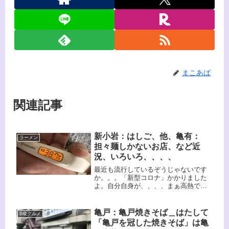
まこあぱ
関連記事
新小岩：はしご、他、亀有：
ラーメン
担々麺しかないお店、など近
況、いろいろ、、、、
最近も流行しているぞうじゃないです
か。。。「新型コロナ」かかりました
よ。自分自身が、、、、まぁ高熱で苦
しいわ、のどは痛いわ、咳き込む
わ。。。もう散々です。どっからもら
ってきたのか、、おそらく婆さんの葬
亀戸：亀戸焼きそば＿はたして
B級グルメ
儀の時にうつされたんでしょうね。も
「亀戸を冠した焼きそば」は亀
う1週間になるのですが、熱は無くなり