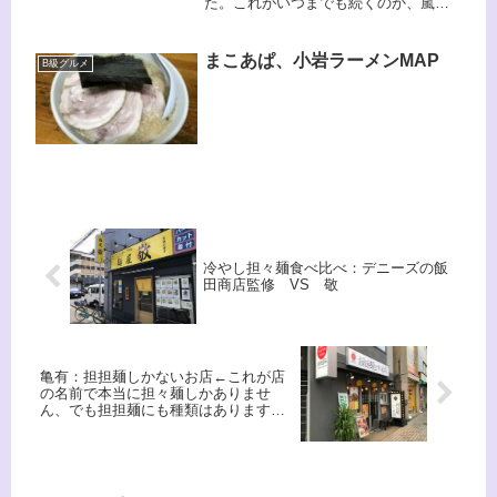
た。これがいつまでも続くのか、嵐の
た！！
前の静けさなのか。。。88歳で認知症
の爺さんがいるので予断は許しません
が、そろそろアジングに行きたいと思
まこあぱ、小岩ラーメンMAP
B級グルメ
っています。行きたいなぁ。。。
冷やし担々麺食べ比べ：デニーズの飯
田商店監修 VS 敬
亀有：担担麺しかないお店←これが店
の名前で本当に担々麺しかありませ
ん、でも担担麺にも種類はあります
よ。（２５年６月末追記）