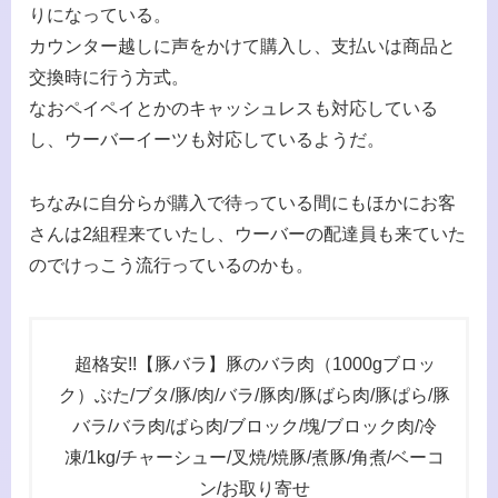
りになっている。
カウンター越しに声をかけて購入し、支払いは商品と
交換時に行う方式。
なおペイペイとかのキャッシュレスも対応している
し、ウーバーイーツも対応しているようだ。
ちなみに自分らが購入で待っている間にもほかにお客
さんは2組程来ていたし、ウーバーの配達員も来ていた
のでけっこう流行っているのかも。
超格安!!【豚バラ】豚のバラ肉（1000gブロッ
ク）ぶた/ブタ/豚/肉/バラ/豚肉/豚ばら肉/豚ぱら/豚
バラ/バラ肉/ばら肉/ブロック/塊/ブロック肉/冷
凍/1kg/チャーシュー/叉焼/焼豚/煮豚/角煮/ベーコ
ン/お取り寄せ