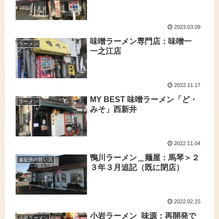
2023.03.09
味噌ラーメン専門店：味噌一
ラーメン
一之江店
2022.11.17
MY BEST 味噌ラーメン「ど・
ラーメン
みそ」西新井
2022.11.04
鴨川ラーメン＿麺屋：馬琴＞２
遠征先の旨い店
３年３月追記（既に閉店）
2022.02.15
小岩ラーメン_味源：再開発で
小岩ラーメン