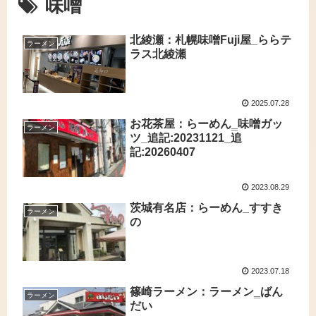
味噌
北綾瀬：札幌味噌Fuji屋_ららテ
ラーメン
ラス北綾瀬
2025.07.28
お花茶屋：らーめん‗味噌ガッ
ラーメン
ツ_追記:20231121_追
記:20260407
2023.08.29
茨城有名店：らーめん_すすき
ラーメン
の
2023.07.18
篠崎ラーメン：ラーメン‗ばん
ラーメン
だい