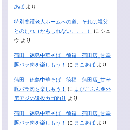
あぱ
より
特別養護老人ホームへの道、それは親父
との別れ（かもしれない、、、）
に
シュ
ウ
より
蒲田：徳島中華そば 徳福 蒲田店‗甘辛
豚バラ肉を楽しもう！
に
まこあぱ
より
蒲田：徳島中華そば 徳福 蒲田店‗甘辛
豚バラ肉を楽しもう！
に
まぴこふん＠外
房アジの遠投カゴ釣り
より
蒲田：徳島中華そば 徳福 蒲田店‗甘辛
豚バラ肉を楽しもう！
に
まこあぱ
より