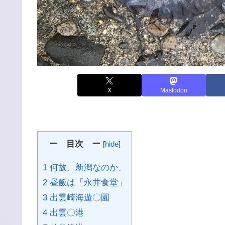
X
Mastodon
ー 目次 ー
[
hide
]
1 何故、新潟なのか、
2 昼飯は「永井食堂」
3 出雲崎海遊〇園
4 出雲〇港