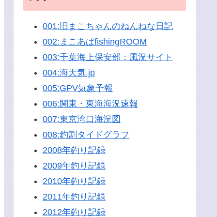
001:旧まこちゃんのねんねな日記
002:まこあぱfishingROOM
003:千葉海上保安部：風況サイト
004:海天気.jp
005:GPV気象予報
006:関東・東海海況速報
007:東京湾口海況図
008:釣割タイドグラフ
2008年釣り記録
2009年釣り記録
2010年釣り記録
2011年釣り記録
2012年釣り記録