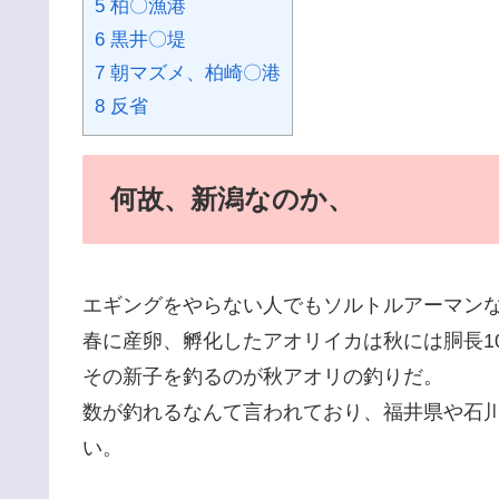
5 柏〇漁港
6 黒井〇堤
7 朝マズメ、柏崎〇港
8 反省
何故、新潟なのか、
エギングをやらない人でもソルトルアーマン
春に産卵、孵化したアオリイカは秋には胴長1
その新子を釣るのが秋アオリの釣りだ。
数が釣れるなんて言われており、福井県や石
い。