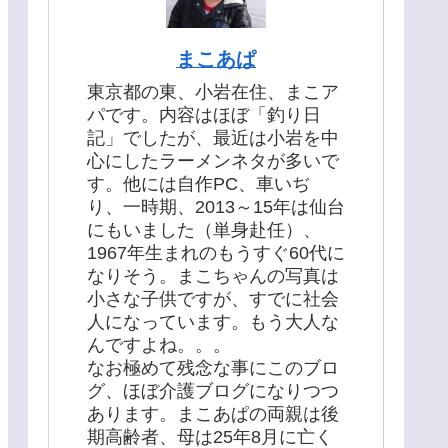
まこあぱ
東京都の東、小岩在住、まこア
パです。内容はほぼ「釣り日
記」でしたが、最近は小岩を中
心にしたラーメンネタが多いで
す。他には自作PC、車いぢ
り、一時期、2013～15年は仙台
にもいました（単身赴任）、
1967年生まれのもうすぐ60代に
なりそう。まこちゃんの写真は
小さな子供ですが、すでに社会
人になっています。もう大人な
んですよね。。。
なお極めて残念な事にこのブロ
グ、ほぼ介護ブログになりつつ
あります。まこあぱの両親は後
期高齢者、母は25年8月に亡く