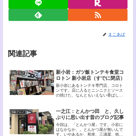
まこあぱ
関連記事
新小岩：ガツ飯トンテキ食堂コ
B級グルメ
ロトン 新小岩店（すでに閉店）
新小岩にあるトンテキ専門店、コロト
ンです。店に入るとニンニクとソース
の焼けた、なんともいえない香ばしい
香り、これがたまらないんですわ。命
のs－スはまさしくトンテキ専門店のも
の。他では味わえませんよ。これを食
一之江：とんかつ田 と、久し
B級グルメ
べるために何回か四日市にも行きまし
ぶりに思い出す昔のブログ記事
た（仕事の帰りに、、、）間違いなく
旨いですよ、
今回は、「とんかつ屋」です。小岩に
はなかなか、。とんかつ屋が無いんで
す。いやあるか、和幸、三浦屋、他に