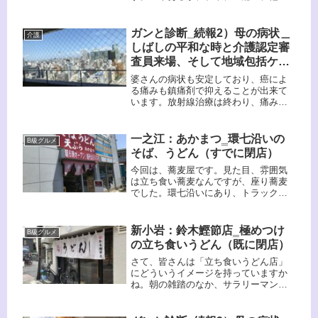
も数か所ありますが、行く機会がなか
なか無いですね。今回は、ごはん、キ
ャベツがお代わり自由でございます。
ガンと診断_続報2）母の病状＿
介護
こういう店はいいですね。
しばしの平和な時と介護認定審
査員来場、そして地域包括ケア
病棟への転院決定、
婆さんの病状も安定しており、癌によ
る痛みも鎮痛剤で抑えることが出来て
います。放射線治療は終わり、痛み自
体もかなり少ないんだそうですがそれ
でも薬の量は多い模様。そしていよい
よリハビリ期に入り、御茶ノ水の某大
一之江：あかまつ‗環七沿いの
B級グルメ
学病院から転院の話がきました。これ
そば、うどん（すでに閉店）
から「終わり」に向けた長い生活がス
タートになります。
今回は、蕎麦屋です。見た目、雰囲気
は立ち食い蕎麦なんですが、座り蕎麦
でした。環七沿いにあり、トラックド
ライバーの昼飯に活用されている店で
すね。駐車場もあります。いつもはラ
ーメンですが、蕎麦もいいですね。
新小岩：鈴木鰹節店‗極めつけ
B級グルメ
の立ち食いうどん（既に閉店）
さて、皆さんは「立ち食いうどん店」
にどういうイメージを持っていますか
ね。朝の雑踏のなか、サラリーマンが
忙しそうに食べる店、安い、旨さより
も時間効率、ボリューム感、そんな感