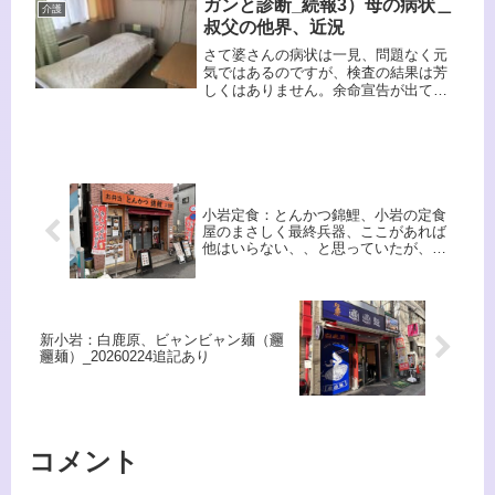
じでしょうか。今回の「うどん鈴木鰹
ガンと診断_続報3）母の病状＿
介護
節店」はそういう立ち食いの概念とは
叔父の他界、近況
異なる、味で勝負できるうどん屋で
す。もはや「立ち食い」のレベルでは
さて婆さんの病状は一見、問題なく元
ありません。そういう店が新小岩には
気ではあるのですが、検査の結果は芳
あるんですね。
しくはありません。余命宣告が出てい
ます。年も年なのだから仕方ない部分
もありますが子としては寂しいものが
あります。一方、爺さんの方もどうな
のでしょうか、認知症は進んでいる感
じはします。
小岩定食：とんかつ錦鯉、小岩の定食
屋のまさしく最終兵器、ここがあれば
他はいらない、、と思っていたが、追
記：20260428
新小岩：白鹿原、ビャンビャン麺（𰻞
𰻞麺）_20260224追記あり
コメント