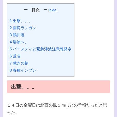
ー 目次 ー
[
hide
]
1 出撃。。。
2 南房ランガン
3 鴨川港
4 勝浦へ、
5 バースディと緊急津波注意報発令
6 反省
7 裁きの刻
8 各種インプレ
出撃。。。
１４日の金曜日は北西の風５ｍほどの予報だったと思
った。