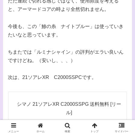
ただ連続で切れる感じではなく、使用頻度を考える
と、アーマードコアの時より全然切れません。
今後も、この「鯵の糸 ナイトブルー」は使っていき
たいなと思っています。
ちまたでは「ルミナシャイン」の評判がエラい良いん
ですけどね。（安いし、、、）
次は、21ソアレXR C2000SSPCです。
シマノ 21ソアレXR C2000SSPG 送料無料 [リー
ル]
Amazon
メニュー
ホーム
検索
トップ
サイドバー