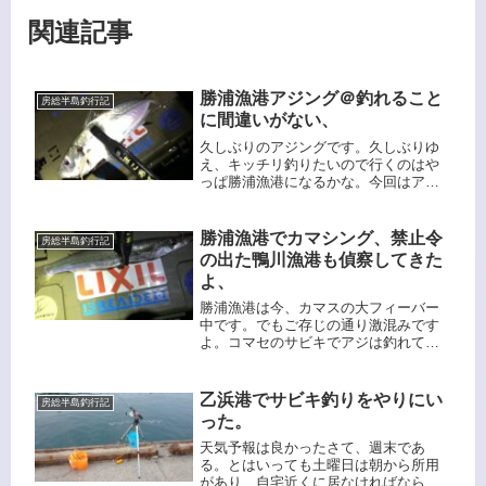
関連記事
勝浦漁港アジング＠釣れること
房総半島釣行記
に間違いがない、
久しぶりのアジングです。久しぶりゆ
え、キッチリ釣りたいので行くのはや
っぱ勝浦漁港になるかな。今回はアジ
にカマスに一晩中釣れまくり、天候は
小雨だったのですが風も無くそんなに
寒くなく実に快適に釣りができまし
勝浦漁港でカマシング、禁止令
房総半島釣行記
た。カマスが半分とはいえ一晩でこれ
の出た鴨川漁港も偵察してきた
だけの釣りができたのは1年でもメッタ
よ、
にないので貴重な経験でした。
勝浦漁港は今、カマスの大フィーバー
中です。でもご存じの通り激混みです
よ。コマセのサビキでアジは釣れてい
るそうなのですが、アジングではなか
なか釣れてくれません。アジより先に
カマスがHITしてしまいます。そして鴨
乙浜港でサビキ釣りをやりにい
房総半島釣行記
川漁港ですが、釣り禁止になった現状
った。
を偵察してきました。
天気予報は良かったさて、週末であ
る。とはいっても土曜日は朝から所用
があり、自宅近くに居なければならな