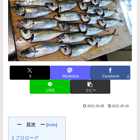
X
Mastodon
Facebook
0
LINE
コピー
2021.05.08
2021.05.18
ー 目次 ー
[
hide
]
1 プロローグ