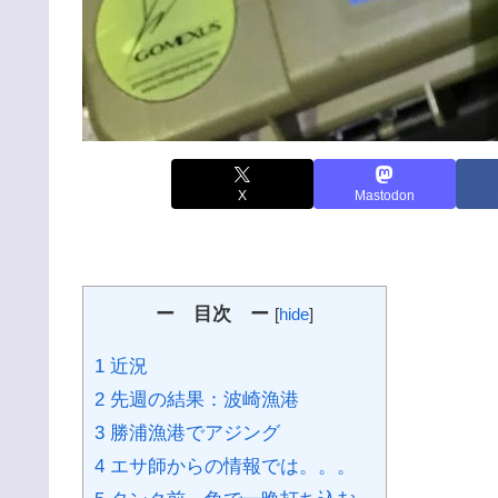
X
Mastodon
ー 目次 ー
[
hide
]
1 近況
2 先週の結果：波崎漁港
3 勝浦漁港でアジング
4 エサ師からの情報では。。。