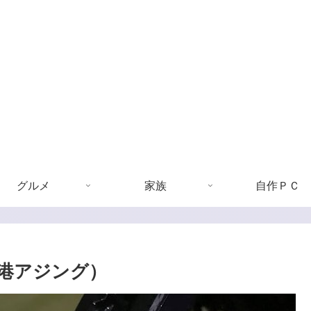
グルメ
家族
自作ＰＣ
港アジング）