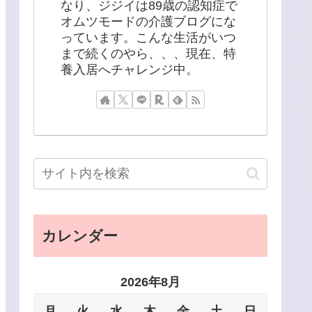
なり、ジジイは89歳の認知症で
オムツモードの介護ブログにな
っています。こんな生活がいつ
まで続くのやら、、、現在、特
養入居へチャレンジ中。
カレンダー
2026年8月
月
火
水
木
金
土
日