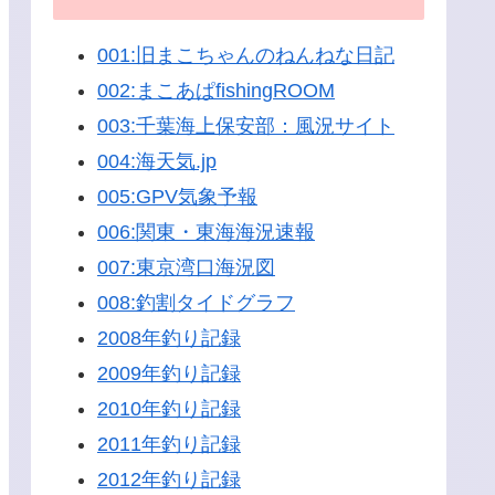
001:旧まこちゃんのねんねな日記
002:まこあぱfishingROOM
003:千葉海上保安部：風況サイト
004:海天気.jp
005:GPV気象予報
006:関東・東海海況速報
007:東京湾口海況図
008:釣割タイドグラフ
2008年釣り記録
2009年釣り記録
2010年釣り記録
2011年釣り記録
2012年釣り記録