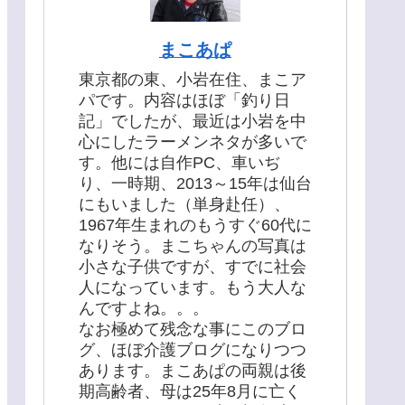
まこあぱ
東京都の東、小岩在住、まこア
パです。内容はほぼ「釣り日
記」でしたが、最近は小岩を中
心にしたラーメンネタが多いで
す。他には自作PC、車いぢ
り、一時期、2013～15年は仙台
にもいました（単身赴任）、
1967年生まれのもうすぐ60代に
なりそう。まこちゃんの写真は
小さな子供ですが、すでに社会
人になっています。もう大人な
んですよね。。。
なお極めて残念な事にこのブロ
グ、ほぼ介護ブログになりつつ
あります。まこあぱの両親は後
期高齢者、母は25年8月に亡く