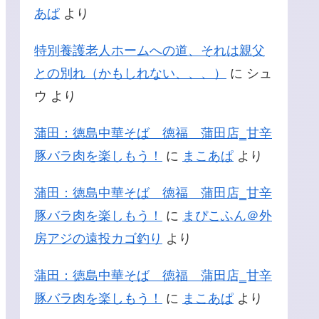
あぱ
より
特別養護老人ホームへの道、それは親父
との別れ（かもしれない、、、）
に
シュ
ウ
より
蒲田：徳島中華そば 徳福 蒲田店‗甘辛
豚バラ肉を楽しもう！
に
まこあぱ
より
蒲田：徳島中華そば 徳福 蒲田店‗甘辛
豚バラ肉を楽しもう！
に
まぴこふん＠外
房アジの遠投カゴ釣り
より
蒲田：徳島中華そば 徳福 蒲田店‗甘辛
豚バラ肉を楽しもう！
に
まこあぱ
より